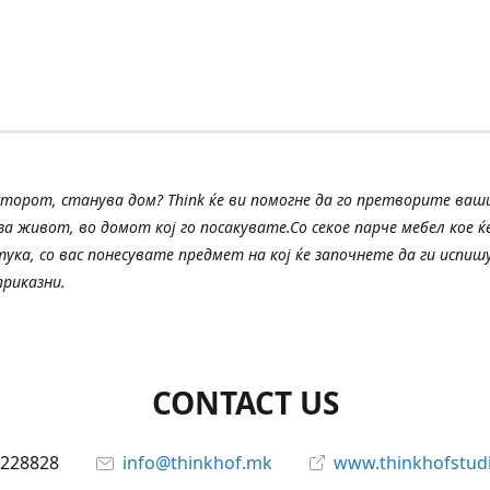
сторот, станува дом? Think ќе ви помогне да го претворите ва
а живот, во домот кој го посакувате.Со секое парче мебел кое ќе
тука, со вас понесувате предмет на кој ќе започнете да ги испи
риказни.
CONTACT US
228828
info@thinkhof.mk
www.thinkhofstud