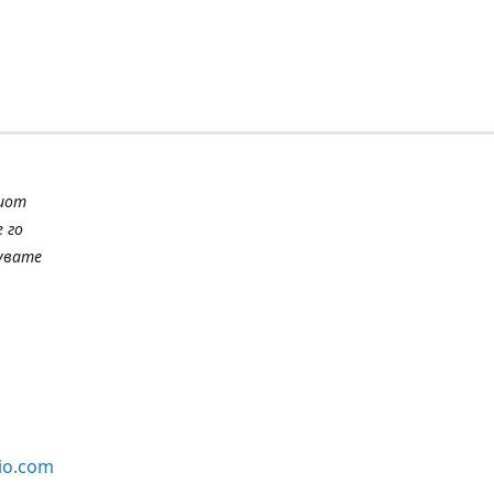
шиот
 го
шувате
io.com