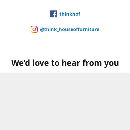
thinkhof
@think_houseoffurniture
We’d love to hear from you