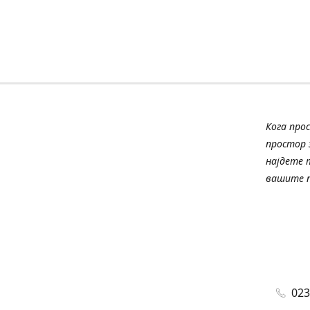
Кога про
простор з
најдете 
вашите п
023