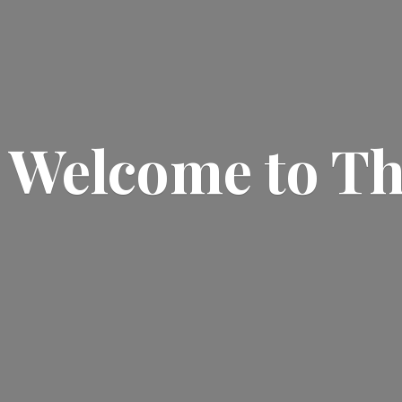
Welcome
to T