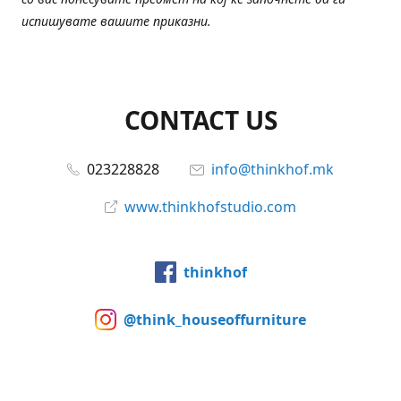
испишувате вашите приказни.
CONTACT US
023228828
info@thinkhof.mk
www.thinkhofstudio.com
thinkhof
@think_houseoffurniture