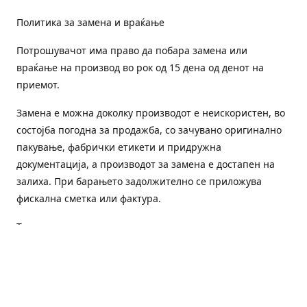
Политика за замена и враќање
Потрошувачот има право да побара замена или
враќање на производ во рок од 15 дена од денот на
приемот.
Замена е можна доколку производот е неискористен, во
состојба погодна за продажба, со зачувано оригинално
пакување, фабрички етикети и придружна
документација, а производот за замена е достапен на
залиха. При барањето задолжително се приложува
фискална сметка или фактура.
Трошоците за преземање и повторна испорака се на
товар на потрошувачот, освен доколку е испорачан
погрешен или неисправен производ.
Оштетен или погрешен производ