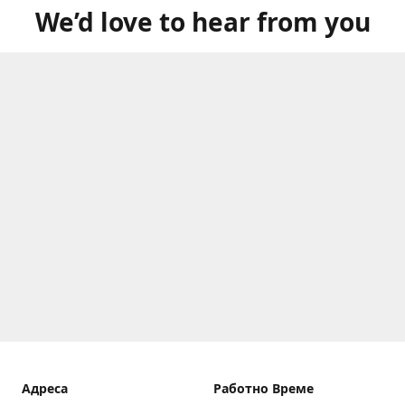
We’d love to hear from you
Aдреса
Работно Време