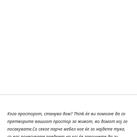
Кога просторот, станува дом? Think ќе ви помогне да го
претворите вашиот простор за живот, во домот кој го
посакувате.Со секое парче мебел кое ќе го најдете тука,
со вас понесувате предмет на кој ќе започнете да ги