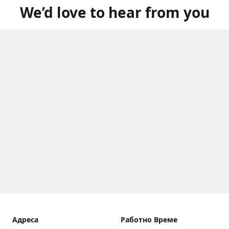
We’d love to hear from you
Aдреса
Работно Време