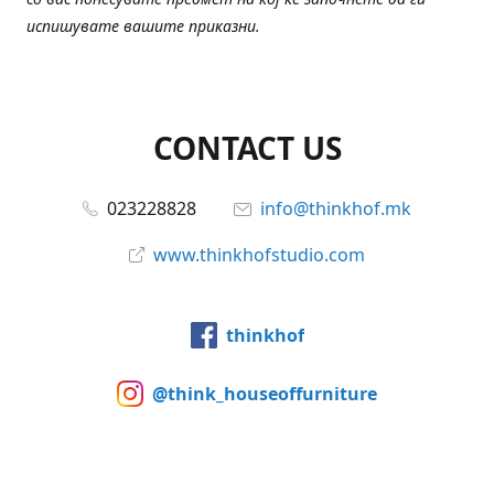
испишувате вашите приказни.
CONTACT US
023228828
info@thinkhof.mk
www.thinkhofstudio.com
thinkhof
@think_houseoffurniture