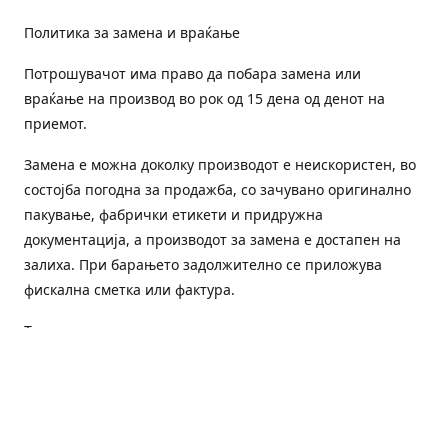
Политика за замена и враќање
Потрошувачот има право да побара замена или
враќање на производ во рок од 15 дена од денот на
приемот.
Замена е можна доколку производот е неискористен, во
состојба погодна за продажба, со зачувано оригинално
пакување, фабрички етикети и придружна
документација, а производот за замена е достапен на
залиха. При барањето задолжително се приложува
фискална сметка или фактура.
Трошоците за преземање и повторна испорака се на
товар на потрошувачот, освен доколку е испорачан
погрешен или неисправен производ.
Оштетен или погрешен производ