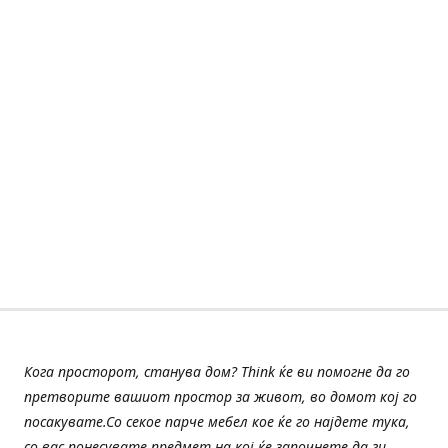
Кога просторот, станува дом? Think ќе ви помогне да го
претворите вашиот простор за живот, во домот кој го
посакувате.Со секое парче мебел кое ќе го најдете тука,
со вас понесувате предмет на кој ќе започнете да ги