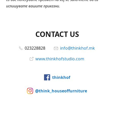
испишувате вашите приказни.
CONTACT US
023228828
info@thinkhof.mk
www.thinkhofstudio.com
thinkhof
@think_houseoffurniture