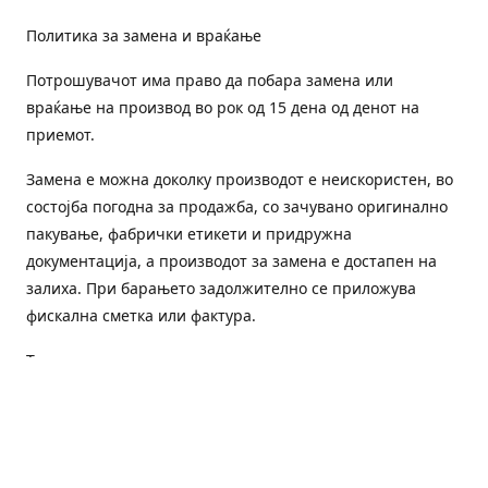
Политика за замена и враќање
Потрошувачот има право да побара замена или
враќање на производ во рок од 15 дена од денот на
приемот.
Замена е можна доколку производот е неискористен, во
состојба погодна за продажба, со зачувано оригинално
пакување, фабрички етикети и придружна
документација, а производот за замена е достапен на
залиха. При барањето задолжително се приложува
фискална сметка или фактура.
Трошоците за преземање и повторна испорака се на
товар на потрошувачот, освен доколку е испорачан
погрешен или неисправен производ.
Оштетен или погрешен производ