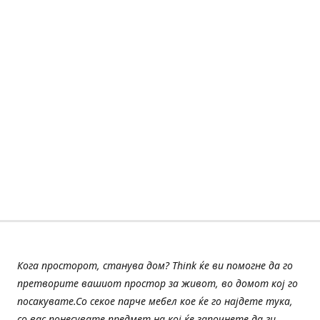
Кога просторот, станува дом? Think ќе ви помогне да го
претворите вашиот простор за живот, во домот кој го
посакувате.Со секое парче мебел кое ќе го најдете тука,
со вас понесувате предмет на кој ќе започнете да ги