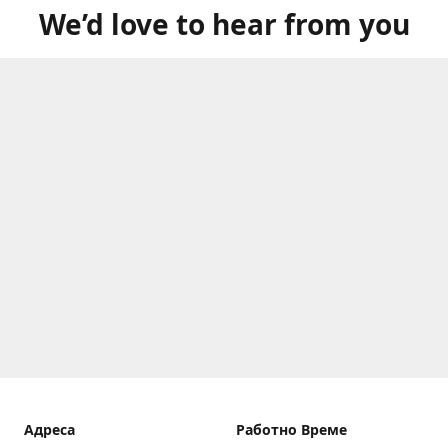
We’d love to hear from you
Aдреса
Работно Време