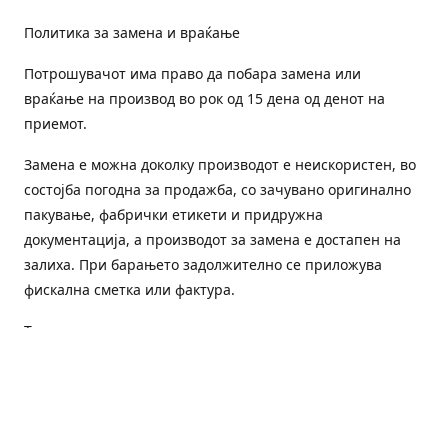
Политика за замена и враќање
Потрошувачот има право да побара замена или
враќање на производ во рок од 15 дена од денот на
приемот.
Замена е можна доколку производот е неискористен, во
состојба погодна за продажба, со зачувано оригинално
пакување, фабрички етикети и придружна
документација, а производот за замена е достапен на
залиха. При барањето задолжително се приложува
фискална сметка или фактура.
Трошоците за преземање и повторна испорака се на
товар на потрошувачот, освен доколку е испорачан
погрешен или неисправен производ.
Оштетен или погрешен производ