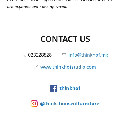
испишувате вашите приказни.
CONTACT US
023228828
info@thinkhof.mk
www.thinkhofstudio.com
thinkhof
@think_houseoffurniture