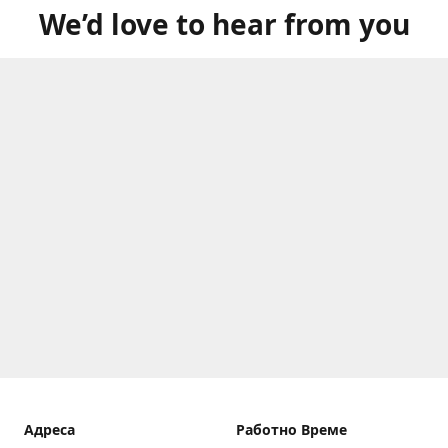
We’d love to hear from you
Aдреса
Работно Време