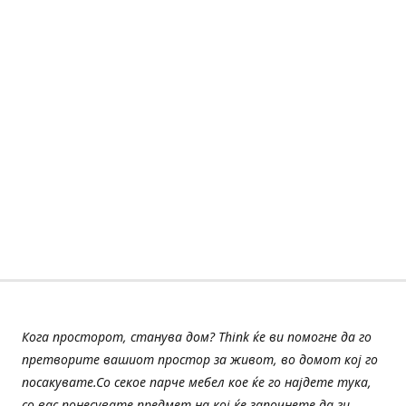
Кога просторот, станува дом? Think ќе ви помогне да го
претворите вашиот простор за живот, во домот кој го
посакувате.Со секое парче мебел кое ќе го најдете тука,
со вас понесувате предмет на кој ќе започнете да ги