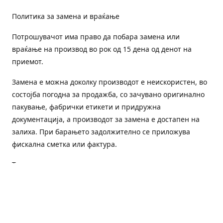
Политика за замена и враќање
Потрошувачот има право да побара замена или
враќање на производ во рок од 15 дена од денот на
приемот.
Замена е можна доколку производот е неискористен, во
состојба погодна за продажба, со зачувано оригинално
пакување, фабрички етикети и придружна
документација, а производот за замена е достапен на
залиха. При барањето задолжително се приложува
фискална сметка или фактура.
Трошоците за преземање и повторна испорака се на
товар на потрошувачот, освен доколку е испорачан
погрешен или неисправен производ.
Оштетен или погрешен производ