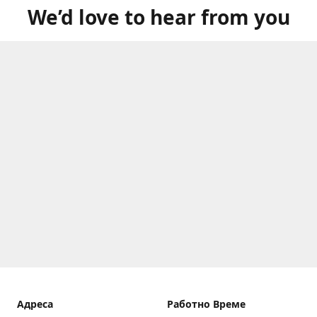
We’d love to hear from you
Aдреса
Работно Време