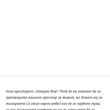
Кога просторот, станува дом? Think ќе ви помогне да го
претворите вашиот простор за живот, во домот кој го
посакувате.Со секое парче мебел кое ќе го најдете тука,
со вас понесувате предмет на кој ќе започнете да ги