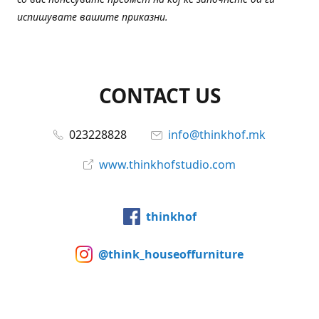
испишувате вашите приказни.
CONTACT US
023228828
info@thinkhof.mk
www.thinkhofstudio.com
thinkhof
@think_houseoffurniture