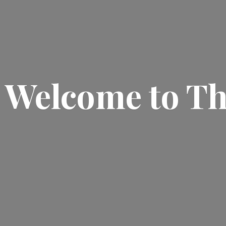
Welcome
to T