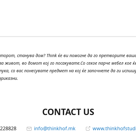
сторот, станува дом? Think ќе ви помогне да го претворите ва
а живот, во домот кој го посакувате.Со секое парче мебел кое ќе
тука, со вас понесувате предмет на кој ќе започнете да ги испи
риказни.
CONTACT US
228828
info@thinkhof.mk
www.thinkhofstud