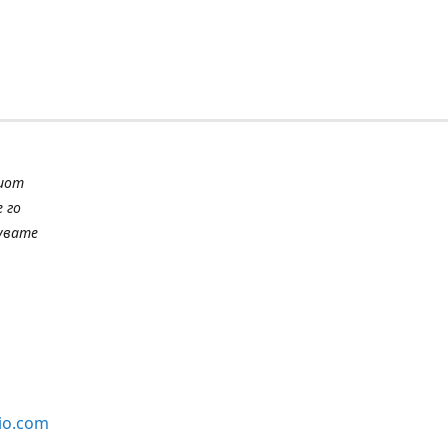
шиот
 го
шувате
io.com