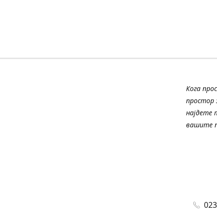
Кога про
простор з
најдете 
вашите п
023