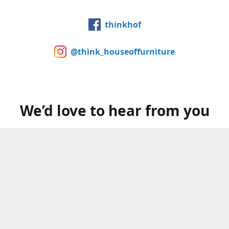
thinkhof
@think_houseoffurniture
We’d love to hear from you