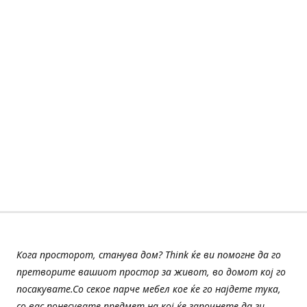
Кога просторот, станува дом? Think ќе ви помогне да го
претворите вашиот простор за живот, во домот кој го
посакувате.Со секое парче мебел кое ќе го најдете тука,
со вас понесувате предмет на кој ќе започнете да ги