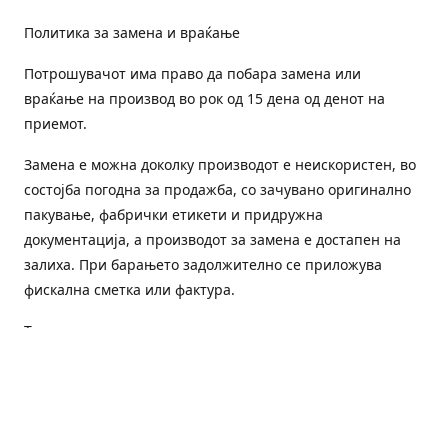
Политика за замена и враќање
Потрошувачот има право да побара замена или
враќање на производ во рок од 15 дена од денот на
приемот.
Замена е можна доколку производот е неискористен, во
состојба погодна за продажба, со зачувано оригинално
пакување, фабрички етикети и придружна
документација, а производот за замена е достапен на
залиха. При барањето задолжително се приложува
фискална сметка или фактура.
Трошоците за преземање и повторна испорака се на
товар на потрошувачот, освен доколку е испорачан
погрешен или неисправен производ.
Оштетен или погрешен производ