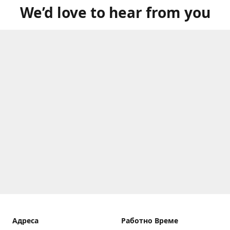
We’d love to hear from you
Aдреса
Работно Време