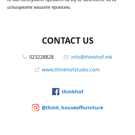
испишувате вашите приказни.
CONTACT US
023228828
info@thinkhof.mk
www.thinkhofstudio.com
thinkhof
@think_houseoffurniture