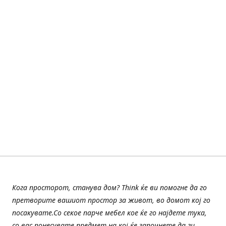
Кога просторот, станува дом? Think ќе ви помогне да го
претворите вашиот простор за живот, во домот кој го
посакувате.Со секое парче мебел кое ќе го најдете тука,
со вас понесувате предмет на кој ќе започнете да ги