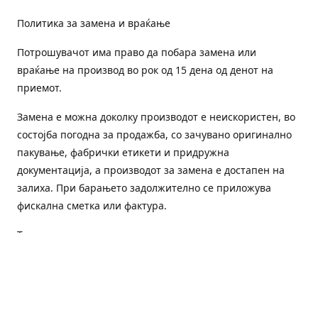
Политика за замена и враќање
Потрошувачот има право да побара замена или
враќање на производ во рок од 15 дена од денот на
приемот.
Замена е можна доколку производот е неискористен, во
состојба погодна за продажба, со зачувано оригинално
пакување, фабрички етикети и придружна
документација, а производот за замена е достапен на
залиха. При барањето задолжително се приложува
фискална сметка или фактура.
Трошоците за преземање и повторна испорака се на
товар на потрошувачот, освен доколку е испорачан
погрешен или неисправен производ.
Оштетен или погрешен производ