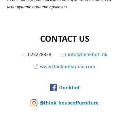
испишувате вашите приказни.
CONTACT US
023228828
info@thinkhof.mk
www.thinkhofstudio.com
thinkhof
@think_houseoffurniture