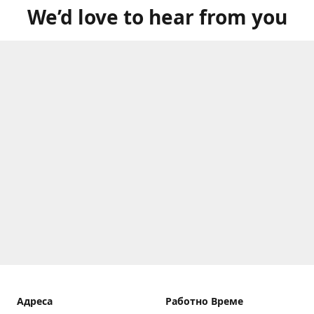
We’d love to hear from you
Aдреса
Работно Време