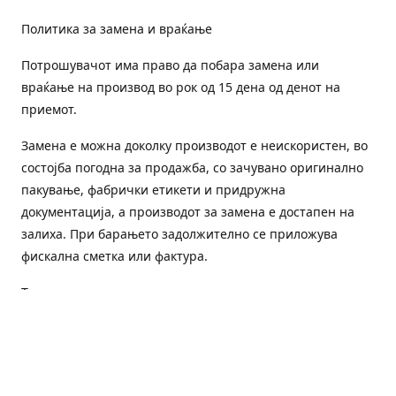
Политика за замена и враќање
Потрошувачот има право да побара замена или
враќање на производ во рок од 15 дена од денот на
приемот.
Замена е можна доколку производот е неискористен, во
состојба погодна за продажба, со зачувано оригинално
пакување, фабрички етикети и придружна
документација, а производот за замена е достапен на
залиха. При барањето задолжително се приложува
фискална сметка или фактура.
Трошоците за преземање и повторна испорака се на
товар на потрошувачот, освен доколку е испорачан
погрешен или неисправен производ.
Оштетен или погрешен производ