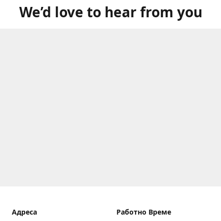
We’d love to hear from you
Aдреса
Работно Време