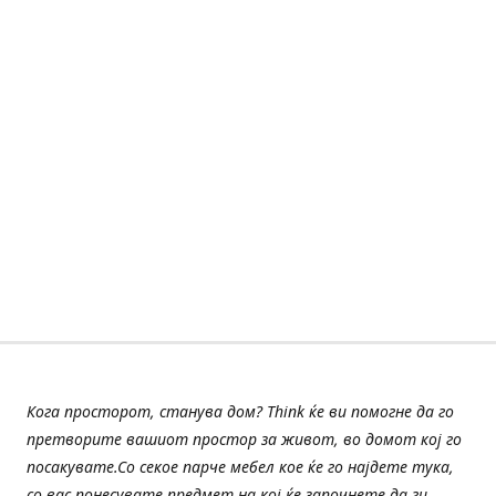
Кога просторот, станува дом? Think ќе ви помогне да го
претворите вашиот простор за живот, во домот кој го
посакувате.Со секое парче мебел кое ќе го најдете тука,
со вас понесувате предмет на кој ќе започнете да ги