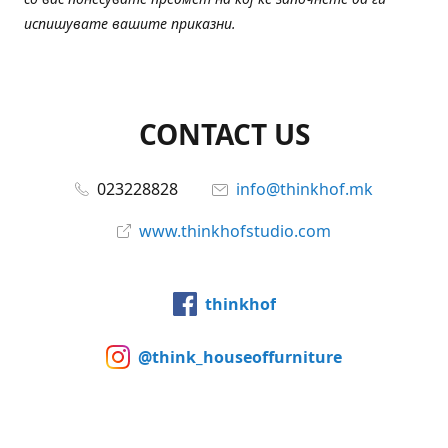
испишувате вашите приказни.
CONTACT US
023228828
info@thinkhof.mk
www.thinkhofstudio.com
thinkhof
@think_houseoffurniture